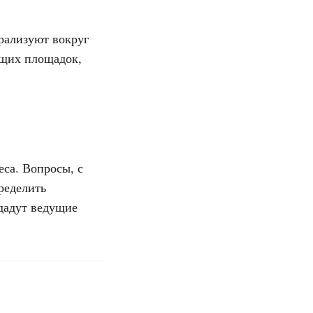
рализуют вокруг
ющих площадок,
са. Вопросы, с
ределить
 дадут ведущие