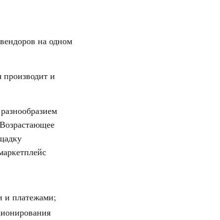
вендоров на одном
я производит и
 разнообразием
 Возрастающее
ощадку
 маркетплейс
и и платежами;
кционирования