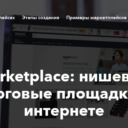
лейсах
Этапы создания
Примеры маркетплейсов
rketplace: нише
рговые площадк
интернете