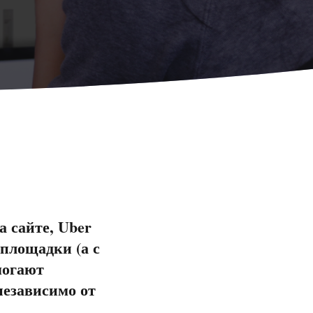
 сайте, Uber
 площадки (а с
могают
независимо от