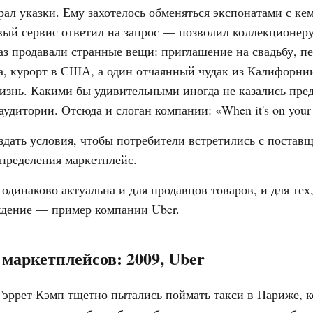
ирал указки. Ему захотелось обменяться экспонатами с ке
вый сервис ответил на запрос — позволил коллекционеру
раз продавали странные вещи: приглашение на свадьбу,
, курорт в США, а один отчаянный чудак из Калифорнии
изнь. Какими бы удивительными иногда не казались пр
удитории. Отсюда и слоган компании: «When it's on your m
здать условия, чтобы потребители встретились с постав
пределения маркетплейс.
 одинаково актуальна и для продавцов товаров, и для тех,
ждение — пример компании Uber.
 маркетплейсов: 2009, Uber
Гэррет Кэмп тщетно пытались поймать такси в Париже, ко