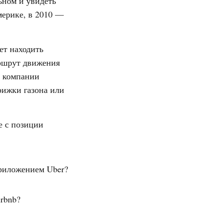
ьном и увидеть
мерике, в 2010 —
ет находить
аршрут движения
й компании
рижки газона или
е с позиции
приложением Uber?
rbnb?