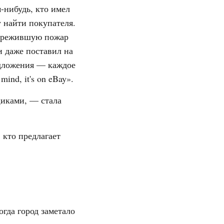
м-нибудь, кто имел
 найти покупателя.
 пережившую пожар
 даже поставил на
едложения — каждое
ind, it's on eBay».
щиками, — стала
 кто предлагает
гда город заметало