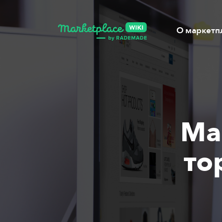
О маркетп
Ma
то