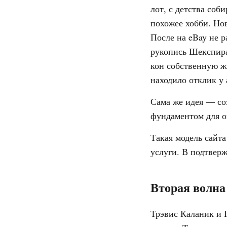
лот, с детства соб
похожее хобби. Но
После на eBay не 
рукопись Шекспира
кон собственную ж
находило отклик у а
Сама же идея — со
фундаментом для о
Такая модель сайта
услуги. В подтвер
Вторая волна
Трэвис Каланик и 