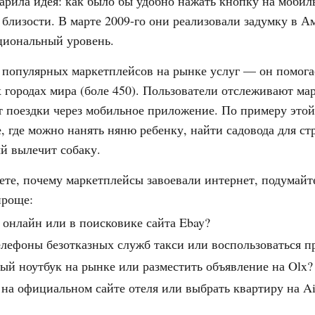
зарила идея: как было бы удобно нажать кнопку на мобил
близости. В марте 2009-го они реализовали задумку в А
циональный уровень.
з популярных маркетплейсов на рынке услуг — он помога
х городах мира (боле 450). Пользователи отслеживают м
т поездки через мобильное приложение. По примеру это
, где можно нанять няню ребенку, найти садовода для ст
ый вылечит собаку.
ете, почему маркетплейсы завоевали интернет, подумайт
проще:
 онлайн или в поисковике сайта Ebay?
елефоны безотказных служб такси или воспользоваться 
ый ноутбук на рынке или разместить объявление на Olx?
 на официальном сайте отеля или выбрать квартиру на Ai